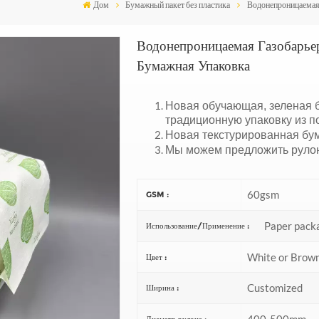
Дом
Бумажный пакет без пластика
Водонепроницаемая 
Водонепроницаемая Газобарье
Бумажная Упаковка
Новая обучающая, зеленая 
традиционную упаковку из п
Новая текстурированная бум
Мы можем предложить рулон
60gsm
GSM :
Paper pack
Использование/Применение :
White or Brow
Цвет :
Customized
Ширина :
400-500mm
Диаметр рулона :