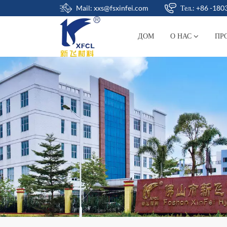
Mail: xxs@fsxinfei.com
Тел.: +86 -18
ДОМ
О НАС
ПР