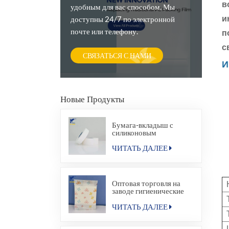
в
удобным для вас способом. Мы
и
доступны 24/7 по электронной
почте или телефону.
п
с
СВЯЗАТЬСЯ С НАМИ
И
Новые Продукты
Бумага-вкладыш с
силиконовым
покрытием
ЧИТАТЬ ДАЛЕЕ
Оптовая торговля на
заводе гигиенические
прокладки для салфеток
бумажный мешок
ЧИТАТЬ ДАЛЕЕ