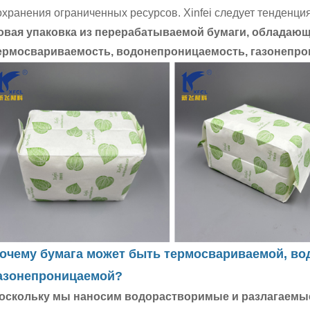
охранения ограниченных ресурсов. Xinfei следует тенденц
овая упаковка из перерабатываемой бумаги, обладающ
ермосвариваемость, водонепроницаемость, газонепро
очему бумага может быть термосвариваемой, в
азонепроницаемой?
оскольку мы наносим водорастворимые и разлагаемы