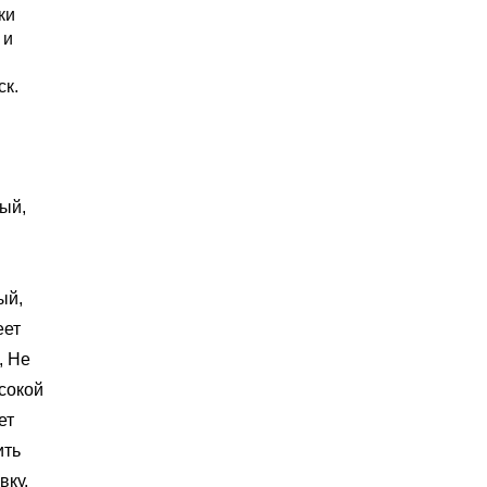
ки
 и
ск.
ый,
ый,
еет
,
Не
сокой
ет
ить
вку.