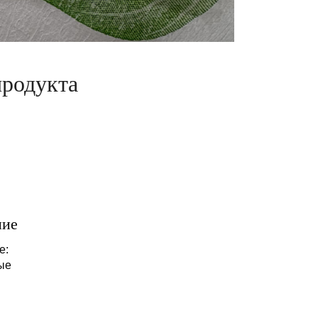
продукта
ние
е:
ые