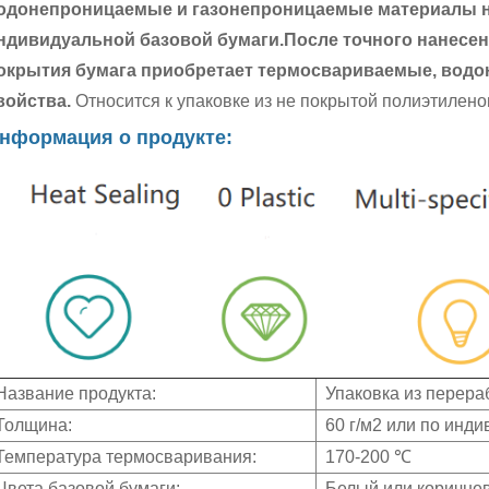
одонепроницаемые и газонепроницаемые материалы н
ндивидуальной базовой бумаги.
После точного нанесе
окрытия бумага приобретает термосвариваемые, вод
войства.
Относится к упаковке из не покрытой полиэтилено
нформация о продукте:
Название продукта:
Упаковка из перера
Толщина:
60 г/м2 или по инд
Температура термосваривания:
170-200 ℃
Цвета базовой бумаги:
Белый или коричне