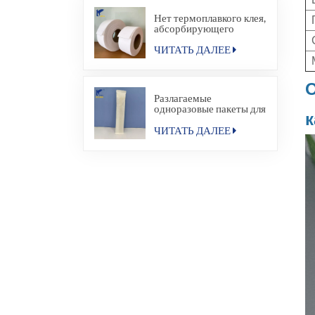
Нет термоплавкого клея,
абсорбирующего
материала для
гигиенической салфетки
ЧИТАТЬ ДАЛЕЕ
О
Разлагаемые
одноразовые пакеты для
к
упаковки в
термосвариваемые
ЧИТАТЬ ДАЛЕЕ
пакеты для
гостиничных удобств