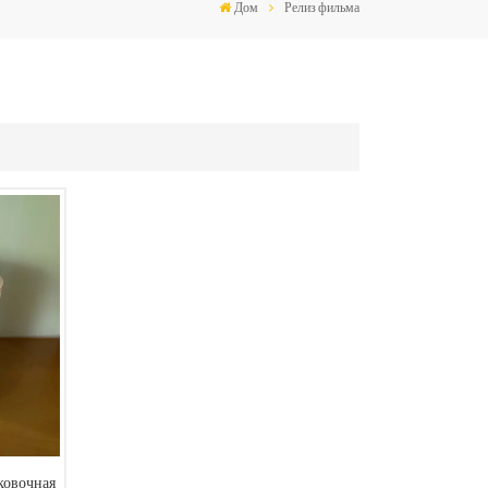
Дом
Релиз фильма
ковочная