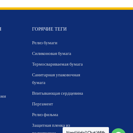
Я
ГОРЯЧИЕ ТЕГИ
Релиз бумаги
Силиконовая бумага
Термосвариваемая бумага
Санитарная упаковочная
бумага
Впитывающая сердцевина
ами
Пергамент
Релиз фильма
Защитная пленка из
Need Help? Chat With
полиэтилена