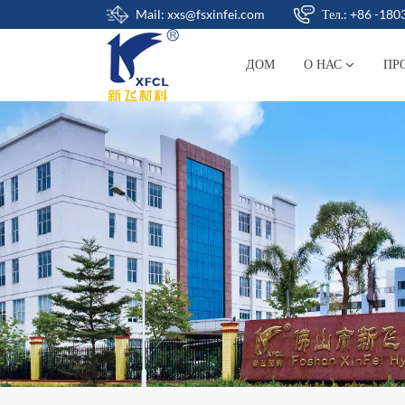
Mail: xxs@fsxinfei.com
Тел.: +86 -18
ДОМ
О НАС
ПР