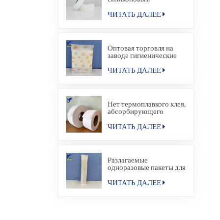
покрытием
ЧИТАТЬ ДАЛЕЕ
Оптовая торговля на
заводе гигиенические
прокладки для салфеток
бумажный мешок
ЧИТАТЬ ДАЛЕЕ
Нет термоплавкого клея,
абсорбирующего
материала для
гигиенической салфетки
ЧИТАТЬ ДАЛЕЕ
Разлагаемые
одноразовые пакеты для
упаковки в
термосвариваемые
ЧИТАТЬ ДАЛЕЕ
пакеты для
гостиничных удобств