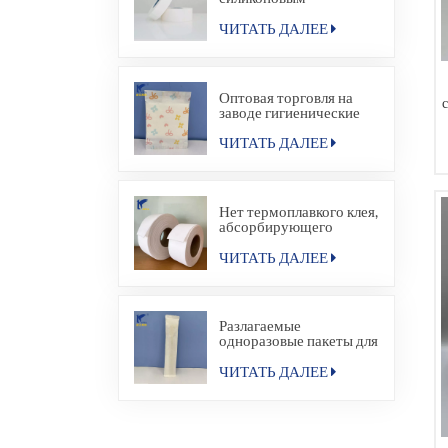
покрытием
ЧИТАТЬ ДАЛЕЕ
Оптовая торговля на
заводе гигиенические
прокладки для салфеток
бумажный мешок
ЧИТАТЬ ДАЛЕЕ
Нет термоплавкого клея,
абсорбирующего
материала для
гигиенической салфетки
ЧИТАТЬ ДАЛЕЕ
Разлагаемые
одноразовые пакеты для
упаковки в
термосвариваемые
ЧИТАТЬ ДАЛЕЕ
пакеты для
гостиничных удобств