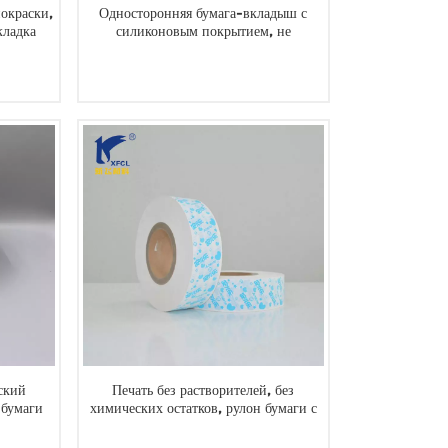
покраски,
Односторонняя бумага-вкладыш с
кладка
силиконовым покрытием, не
содержащая растворителей, для
наклеек
ЧИТАТЬ ДАЛЕЕ
ский
Печать без растворителей, без
 бумаги
химических остатков, рулон бумаги с
ток и
силиконовым покрытием
ЧИТАТЬ ДАЛЕЕ