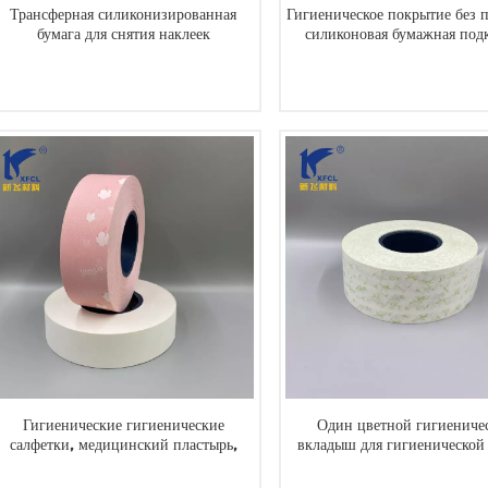
Трансферная силиконизированная
Гигиеническое покрытие без 
бумага для снятия наклеек
силиконовая бумажная под
ЧИТАТЬ ДАЛЕЕ
ЧИТАТЬ ДАЛЕЕ
Гигиенические гигиенические
Один цветной гигиениче
салфетки, медицинский пластырь,
вкладыш для гигиенической
поставщик силиконовых полосок для
для гигиенических салфе
пилинга
штукатурки
ЧИТАТЬ ДАЛЕЕ
ЧИТАТЬ ДАЛЕЕ