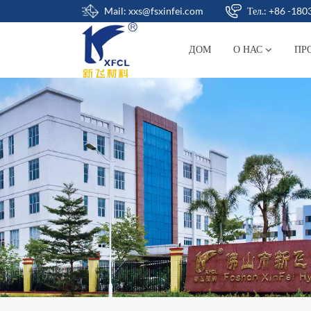
Mail: xxs@fsxinfei.com
Тел.: +86 -18
ДОМ
О НАС
ПР