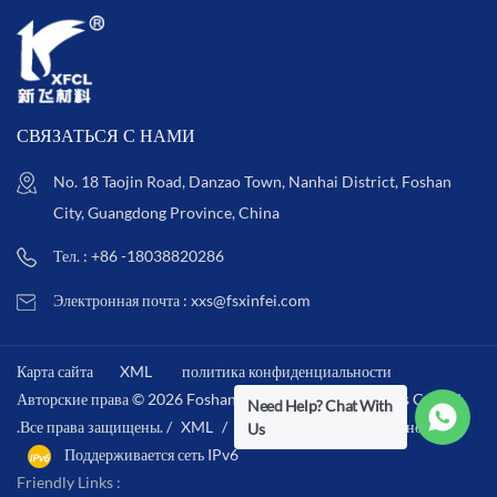
СВЯЗАТЬСЯ С НАМИ
No. 18 Taojin Road, Danzao Town, Nanhai District, Foshan
City, Guangdong Province, China
Тел. : +86 -18038820286
Электронная почта : xxs@fsxinfei.com
Карта сайта
XML
политика конфиденциальности
Авторские права © 2026 Foshan Xinfei Hygiene Materials Co.,Ltd
Need Help? Chat With
.Все права защищены. /
XML
/
политика конфиденциальности
/
Us
Поддерживается сеть IPv6
Friendly Links :