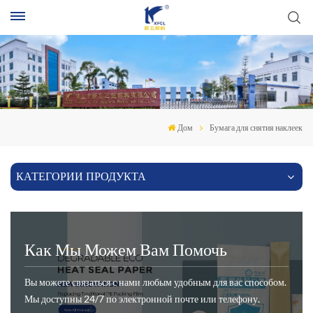
П
Дом
Бумага для снятия наклеек
КАТЕГОРИИ ПРОДУКТА
Как Мы Можем Вам Помочь
Вы можете связаться с нами любым удобным для вас способом.
Мы доступны 24/7 по электронной почте или телефону.