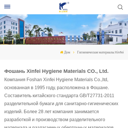
П
Дом
Гигиенические материалы Xinfei
Фошань Xinfei Hygiene Materials CO., Ltd.
Компания Foshan Xinfei Hygiene Materials Co.,ltd,
основанная в 1995 году, расположена в Фошане.
Составитель китайского стандарта GB/T27731-2011
разделительной бумаги для санитарно-гигиенических
изделий. Более 28 лет компания занимается
разработкой и производством разделительного
материала и разлагаемых оберточных материалов.