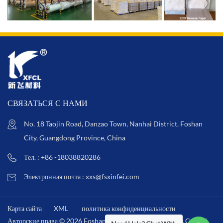
СВЯЗАТЬСЯ С НАМИ
No. 18 Taojin Road, Danzao Town, Nanhai District, Foshan
City, Guangdong Province, China
Тел. : +86 -18038820286
Электронная почта : xxs@fsxinfei.com
Карта сайта
XML
политика конфиденциальности
Авторские права © 2026 Foshan Xinfei Hygiene Materials Co.,Ltd