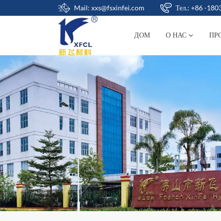
Mail: xxs@fsxinfei.com
Тел.: +86 -18
ДОМ
О НАС
ПР