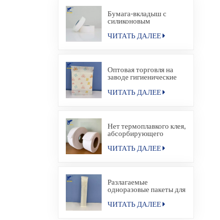
Бумага-вкладыш с
силиконовым
покрытием
ЧИТАТЬ ДАЛЕЕ
Оптовая торговля на
заводе гигиенические
прокладки для салфеток
бумажный мешок
ЧИТАТЬ ДАЛЕЕ
Нет термоплавкого клея,
абсорбирующего
материала для
гигиенической салфетки
ЧИТАТЬ ДАЛЕЕ
Разлагаемые
одноразовые пакеты для
упаковки в
термосвариваемые
ЧИТАТЬ ДАЛЕЕ
пакеты для
гостиничных удобств