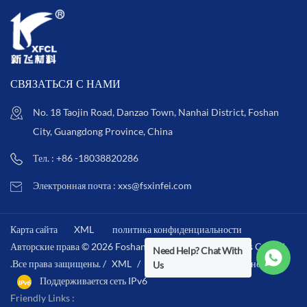
СВЯЗАТЬСЯ С НАМИ
No. 18 Taojin Road, Danzao Town, Nanhai District, Foshan
City, Guangdong Province, China
Тел. : +86 -18038820286
Электронная почта : xxs@fsxinfei.com
Карта сайта
XML
политика конфиденциальности
Авторские права © 2026 Foshan Xinfei Hygiene Materials Co.,Ltd
Need Help? Chat With
.Все права защищены. /
XML
/
политика конфиденциальности
/
Us
Поддерживается сеть IPv6
Friendly Links :